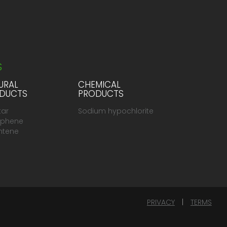
S
URAL
CHEMICAL
DUCTS
PRODUCTS
tar
Sodium hypochlorite
phene
ntene
PRIVACY
|
TERMS