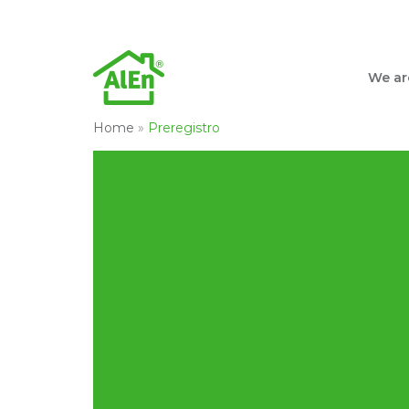
We ar
Home
»
Preregistro