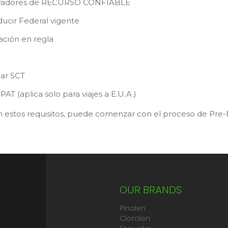
eradores de RECURSO CONFIABLE
ducir Federal vigente
lación en regla
ar SCT
PAT (aplica solo para viajes a E.U.A.)
 estos requisitos, puede comenzar con el proceso de Pre-R
OUR BRANDS
Pinalen
Cloralen