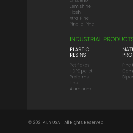
Ensueño
Lemishine
Flash
Xtra-Pine
Pine-o-Pine
INDUSTRIAL PRODUCT
PLASTIC
NAT
RESINS
PRO
Pet flakes
Pine 
HDPE pellet
Cam
Preforms
Dipe
Lids
Aluminum
© 2021 AlEn USA - All Rights Reserved.