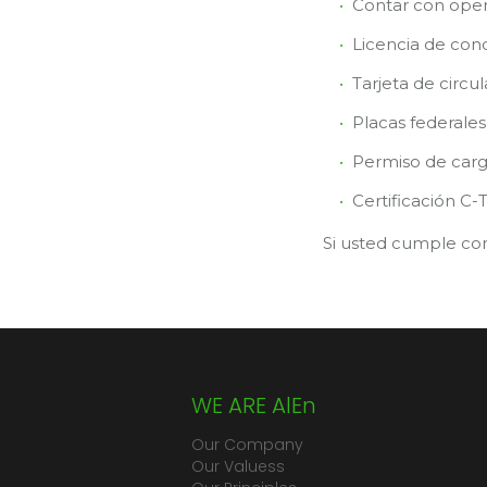
Contar con op
Licencia de con
Tarjeta de circu
Placas federales
Permiso de carg
Certificación C-T
Si usted cumple con
WE ARE AlEn
Our Company
Our Valuess