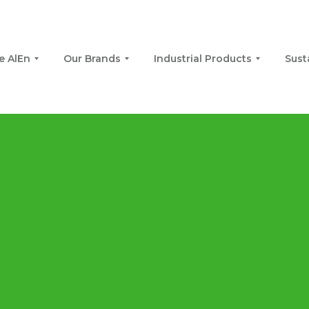
e AlEn
Our Brands
Industrial Products
Sust